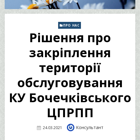
ПРО НАС
Рішення про
закріплення
території
обслуговування
КУ Бочечківського
ЦПРПП
Author
Консультант
Posted
24.03.2021
On