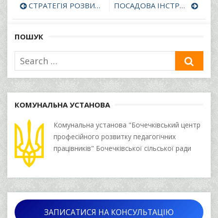
Навігація
СТРАТЕГІЯ РОЗВИТКУ КУ «Бочечківського ЦПРПП» на період до 2025 року
ПОСАДОВА ІНСТРУКЦІЯ директора КУ «Бочечківський ЦПРПП» Бочечківської сільської ради
записів
ПОШУК
Search
SEA
for:
КОМУНАЛЬНА УСТАНОВА
Комунальна установа "Бочечківський центр
професійного розвитку педагогічних
працівників" Бочечківської сільської ради
ЗАПИСАТИСЯ НА КОНСУЛЬТАЦІЮ