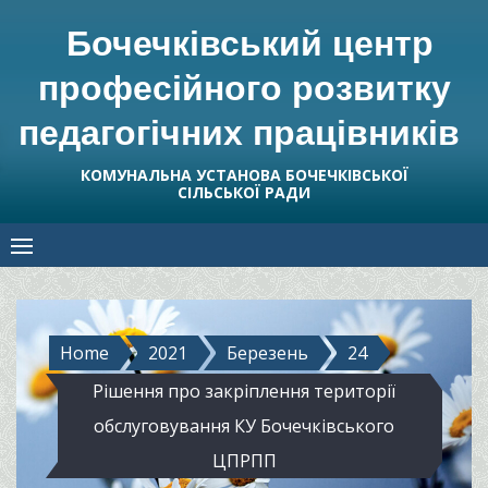
Skip
Бочечківський центр
to
content
професійного розвитку
педагогічних працівників
КОМУНАЛЬНА УСТАНОВА БОЧЕЧКІВСЬКОЇ
СІЛЬСЬКОЇ РАДИ
Home
2021
Березень
24
Рішення про закріплення території
обслуговування КУ Бочечківського
ЦПРПП