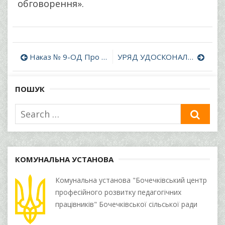
обговорення».
Навігація
Наказ № 9-ОД Про оголошення конкурсу на заміщення вакантної посади психолога КУ “Бочечківський ЦПРПП” Бочечківської сільської ради
УРЯД УДОСКОНАЛИВ ПОРЯДОК ПРОВЕДЕННЯ ВСЕУКРАЇНСЬКОГО КОНКУРСУ «УЧИТЕЛЬ РОКУ»
записів
ПОШУК
Search
SEA
for:
КОМУНАЛЬНА УСТАНОВА
Комунальна установа "Бочечківський центр
професійного розвитку педагогічних
працівників" Бочечківської сільської ради