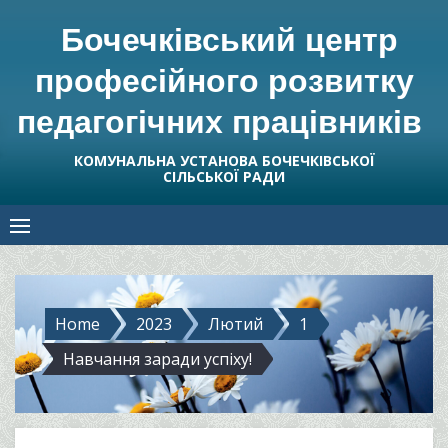
Skip
Бочечківський центр
to
content
професійного розвитку
педагогічних працівників
КОМУНАЛЬНА УСТАНОВА БОЧЕЧКІВСЬКОЇ
СІЛЬСЬКОЇ РАДИ
Home
2023
Лютий
1
Навчання заради успіху!