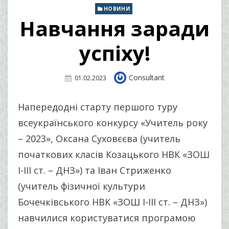
НОВИНИ
Навчання заради
успіху!
Author
Consultant
Posted
01.02.2023
On
Напередодні старту першого туру
всеукраїнського конкурсу «Учитель року
– 2023», Оксана Суховєєва (учитель
початкових класів Козацького НВК «ЗОШ
І-ІІІ ст. – ДНЗ») та Іван Стриженко
(учитель фізичної культури
Бочечківського НВК «ЗОШ І-ІІІ ст. – ДНЗ»)
навчилися користуватися програмою