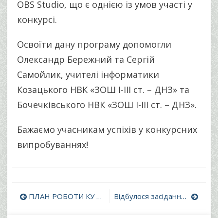
OBS Studio, що є однією із умов участі у
конкурсі.
Освоїти дану програму допомогли
Олександр Бережний та Сергій
Самойлик, учителі інформатики
Козацького НВК «ЗОШ І-ІІІ ст. – ДНЗ» та
Бочечківського НВК «ЗОШ І-ІІІ ст. – ДНЗ».
Бажаємо учасникам успіхів у конкурсних
випробуваннях!
Навігація
ПЛАН РОБОТИ КУ «Бочечківський центр професійного розвитку педагогічних працівників» Бочечківської сільської ради Конотопського району Сумської області на 2023 рік
Відбулося засідання професійної спільноти педагогів
записів