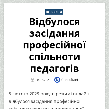
НОВИНИ
Відбулося
засідання
професійної
спільноти
педагогів
Author
Consultant
Posted
08.02.2023
On
8 лютого 2023 року в режимі онлайн
відбулося засідання професійної
спільноти педагогів природничої