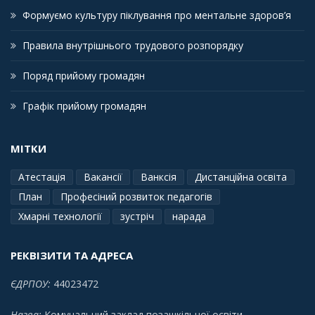
Формуємо культуру піклування про ментальне здоров’я
Правила внутрішнього трудового розпорядку
Поряд прийому громадян
Графік прийому громадян
МІТКИ
Атестація
Вакансії
Ванксія
Дистанційна освіта
План
Професіний розвиток педагогів
Хмарні технології
зустріч
нарада
РЕКВІЗИТИ ТА АДРЕСА
ЄДРПОУ:
44023472
Назва:
Комунальний заклад позашкільної освіти