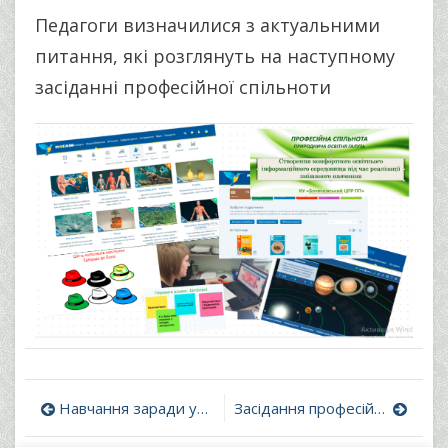
Педагоги визначилися з актуальними
питання, які розглянуть на наступному
засіданні професійної спільноти
Навігація
Навчання заради успіху!
Засідання професійної спільноти вчителів інформатичної та математичної освітніх галузей