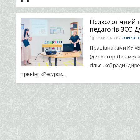
Психологічний т
педагогів ЗСО Д
16.06.2023
BY
CONSUL
Працівниками КУ «Б
(директор Людмила 
сільської ради (ди
тренінг «Ресурси…