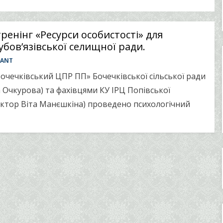
ренінг «Ресурси особистості» для
убов’язівської селищної ради.
TANT
очечківський ЦПР ПП» Бочечківської сільської ради
Очкурова) та фахівцями КУ ІРЦ Попівської
ректор Віта Манєшкіна) проведено психологічний