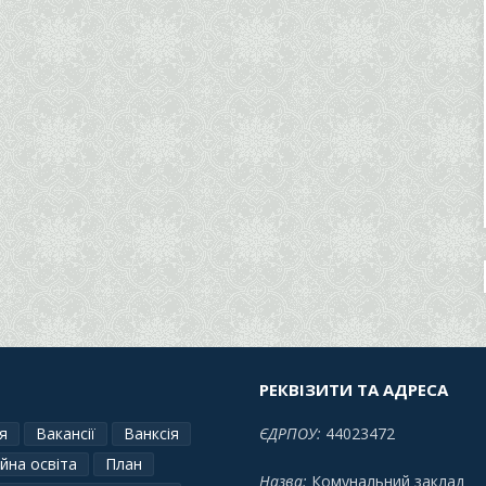
РЕКВІЗИТИ ТА АДРЕСА
я
Вакансії
Ванксія
ЄДРПОУ:
44023472
йна освіта
План
Назва:
Комунальний заклад