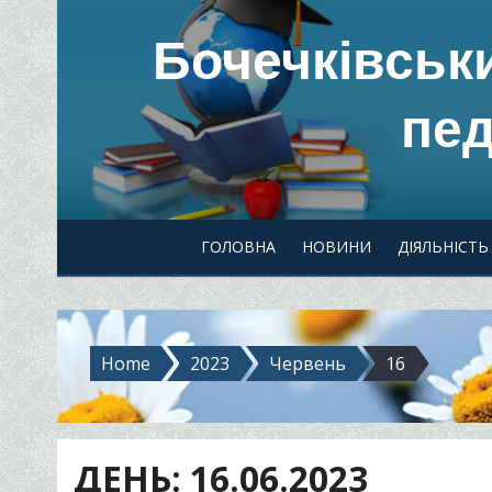
Skip
Бочечківськ
to
content
пед
ГОЛОВНА
НОВИНИ
ДІЯЛЬНІСТЬ
Home
2023
Червень
16
ДЕНЬ:
16.06.2023