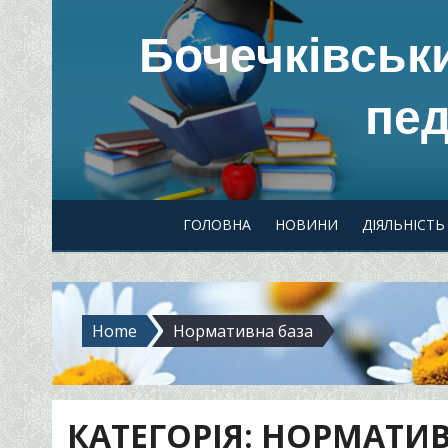
Skip
Бочечківськ
to
content
пед
ГОЛОВНА
НОВИНИ
ДІЯЛЬНІСТЬ
Home
Нормативна база
КАТЕГОРІЯ:
НОРМАТИВ