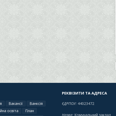
РЕКВІЗИТИ ТА АДРЕСА
я
Вакансії
Ванксія
ЄДРПОУ:
44023472
йна освіта
План
Назва:
Комунальний заклад