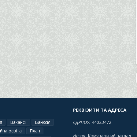
РЕКВІЗИТИ ТА АДРЕСА
я
Вакансії
Ванксія
ЄДРПОУ:
44023472
йна освіта
План
Назва:
Комунальний заклад