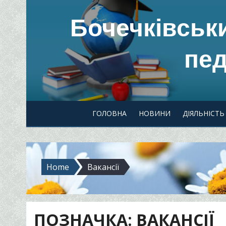
Skip
Бочечківськ
to
content
пед
ГОЛОВНА
НОВИНИ
ДІЯЛЬНІСТЬ
Home
Вакансії
ПОЗНАЧКА:
ВАКАНСІЇ