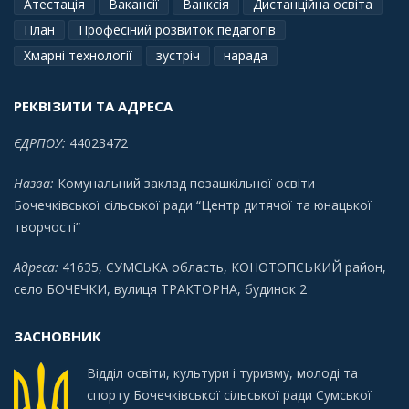
Атестація
Вакансії
Ванксія
Дистанційна освіта
План
Професіний розвиток педагогів
Хмарні технології
зустріч
нарада
РЕКВІЗИТИ ТА АДРЕСА
ЄДРПОУ:
44023472
Назва:
Комунальний заклад позашкільної освіти
Бочечківської сільської ради “Центр дитячої та юнацької
творчості”
Адреса:
41635, СУМСЬКА область, КОНОТОПСЬКИЙ район,
село БОЧЕЧКИ, вулиця ТРАКТОРНА, будинок 2
ЗАСНОВНИК
Відділ освіти, культури і туризму, молоді та
спорту Бочечківської сільської ради Сумської