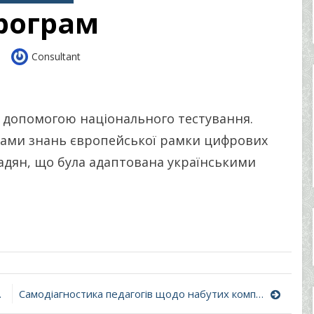
рограм
Author
Consultant
1
а допомогою національного тестування.
ерами знань європейської рамки цифрових
адян, що була адаптована українськими
Самодіагностика педагогів щодо набутих компетентностей відповідно до Професійного стандарту