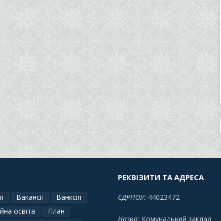
РЕКВІЗИТИ ТА АДРЕСА
я
Вакансії
Ванксія
ЄДРПОУ:
44023472
йна освіта
План
Назва:
Комунальний заклад