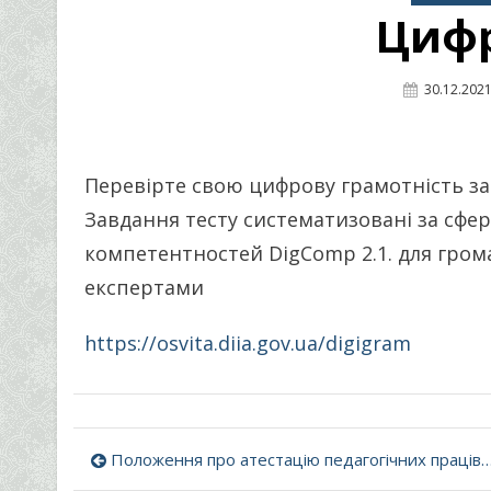
Циф
Posted
30.12.202
On
Перевірте свою цифрову грамотність з
Завдання тесту систематизовані за сф
компетентностей DigComp 2.1. для гром
експертами
https://osvita.diia.gov.ua/digigram
Навігація
Положення про атестацію педагогічних працівників