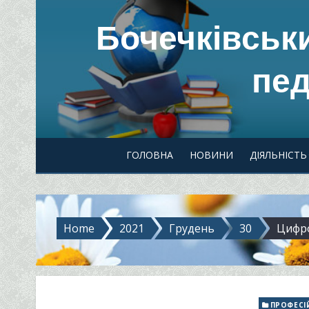
Skip
Бочечківськ
to
content
пед
ГОЛОВНА
НОВИНИ
ДІЯЛЬНІСТЬ
Home
2021
Грудень
30
Цифр
ПРОФЕСІ